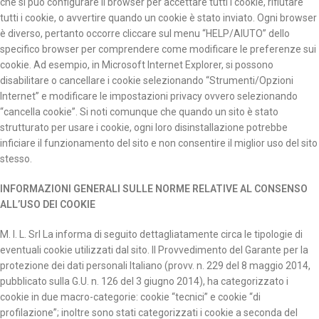
che si può configurare il browser per accettare tutti i cookie, rifiutare
tutti i cookie, o avvertire quando un cookie è stato inviato. Ogni browser
è diverso, pertanto occorre cliccare sul menu “HELP/AIUTO” dello
specifico browser per comprendere come modificare le preferenze sui
cookie. Ad esempio, in Microsoft Internet Explorer, si possono
disabilitare o cancellare i cookie selezionando “Strumenti/Opzioni
Internet” e modificare le impostazioni privacy ovvero selezionando
“cancella cookie”. Si noti comunque che quando un sito è stato
strutturato per usare i cookie, ogni loro disinstallazione potrebbe
inficiare il funzionamento del sito e non consentire il miglior uso del sito
stesso.
INFORMAZIONI GENERALI SULLE NORME RELATIVE AL CONSENSO
ALL’USO DEI COOKIE
M. I. L. Srl La informa di seguito dettagliatamente circa le tipologie di
eventuali cookie utilizzati dal sito. Il Provvedimento del Garante per la
protezione dei dati personali Italiano (provv. n. 229 del 8 maggio 2014,
pubblicato sulla G.U. n. 126 del 3 giugno 2014), ha categorizzato i
cookie in due macro-categorie: cookie “tecnici” e cookie “di
profilazione”; inoltre sono stati categorizzati i cookie a seconda del