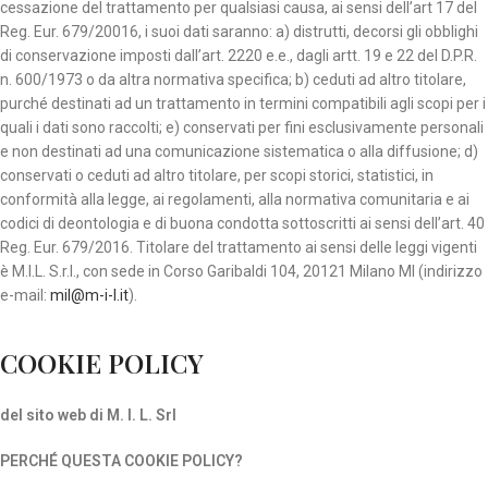
cessazione del trattamento per qualsiasi causa, ai sensi dell’art 17 del
Reg. Eur. 679/20016, i suoi dati saranno: a) distrutti, decorsi gli obblighi
di conservazione imposti dall’art. 2220 e.e., dagli artt. 19 e 22 del D.P.R.
n. 600/1973 o da altra normativa specifica; b) ceduti ad altro titolare,
purché destinati ad un trattamento in termini compatibili agli scopi per i
quali i dati sono raccolti; e) conservati per fini esclusivamente personali
e non destinati ad una comunicazione sistematica o alla diffusione; d)
conservati o ceduti ad altro titolare, per scopi storici, statistici, in
conformità alla legge, ai regolamenti, alla normativa comunitaria e ai
codici di deontologia e di buona condotta sottoscritti ai sensi dell’art. 40
Reg. Eur. 679/2016. Titolare del trattamento ai sensi delle leggi vigenti
è M.I.L. S.r.l., con sede in Corso Garibaldi 104, 20121 Milano MI (indirizzo
e-mail:
mil@m-i-l.it
).
COOKIE POLICY
del sito web di M. I. L. Srl
PERCHÉ QUESTA COOKIE POLICY?