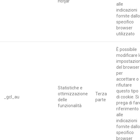
Hotjar
alle
indicazioni
fornite dallo
specifico
browser
utilizzato
È possibile
modificare l
impostazion
del browser
per
accettare o
rifiutare
Statistiche e
questo tipo
ottimizzazione
Terza
_gcl_au
di cookie. Si
delle
parte
prega di far
funzionalità
riferimento
alle
indicazioni
fornite dallo
specifico
browser