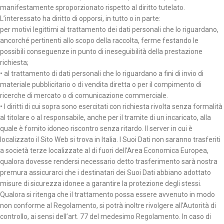
manifestamente sproporzionato rispetto al diritto tutelato.
L’interessato ha diritto di opporsi, in tutto o in parte:
per motivi legittimi al trattamento dei dati personali che lo riguardano,
ancorché pertinenti allo scopo della raccolta, ferme festando le
possibili conseguenze in punto di ineseguibilità della prestazione
richiesta;
• al trattamento di dati personali che Io riguardano a fini di invio di
materiale pubblicitario o di vendita diretta o per il compimento di
ricerche di mercato o di comunicazione commerciale.
• I diritti di cui sopra sono esercitati con richiesta rivolta senza formalità
al titolare o al responsabile, anche per il tramite di un incaricato, alla
quale è fornito idoneo riscontro senza ritardo. Il server in cui è
localizzato il Sito Web si trova in Italia. I Suoi Dati non saranno trasferiti
a società terze localizzate al di fuori dell’Area Economica Europea,
qualora dovesse rendersi necessario detto trasferimento sarà nostra
premura assicurarci che i destinatari dei Suoi Dati abbiano adottato
misure di sicurezza idonee a garantire la protezione degli stessi.
Qualora si ritenga che il trattamento possa essere avvenuto in modo
non conforme al Regolamento, si potrà inoltre rivolgere all’Autorità di
controllo, ai sensi dell’art. 77 del medesimo Regolamento. In caso di