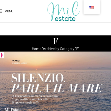
MENU
F
Home
Archive by Category "F"
MIL Estate